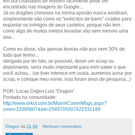
em dia chamados de Wyvern facilmente pode ser
encontrado nas imagens do Google...
Já os dragões chineses na minha opinião nunca existiram,
simplesmente são como os “exércitos de barro” criados para
espantar os inimigos de seus castelos, porque não tem
como algo de muitos metros levantar vôo sem mesmo uma
asa...
Como eu disse, são apenas teorias não pus nem 30% de
tudo que tenho...
obrigado por ter lido, se possível, deixe um scrap ou
depoimento, seria muito importante para mim saber o que
você achou... (se tiver interece em usala, aumenos avise por
scrap, e coloque meu nome, isso foram anos de pesquisa...)
POR: Lucas Ostjen Luiz “Dragon”
Postado na comunidade:
http://www.orkut.com.br/Main#CommMsgs.aspx?
cmm=33395607&tid=2549705007422332189
Dragon
às
21:34
Nenhum comentário: