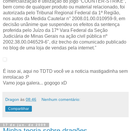
comercialização e utilização do jogo “COUNTER-STRIKE”,
bem como de qualquer produto ou material relacionado, foi
autorizada pelo Tribunal Regional Federal da 1ª Região,
nos autos da Medida Cautelar n° 2008.01.00.010959-9, em
decisão unânime que suspendeu os efeitos da sentença
proferida pelo Juízo da 17ª Vara Federal da Seção
Judiciária de Minas Gerais na ação civil pública nº
2002.38.00.046529-6", diz trecho do comunicado publicado
no blog de uma loja de vendas pela internet."
É isso ai, aqui no TDTD você ve a noticia mastigadinha sem
inrrolacao :P
Vamo joga galera... gogogo xD
Dragon
às
08:46
Nenhum comentário:
Compartilhar
17 de jun. de 2009
Minha teoria sobre dragões