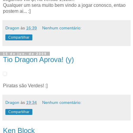
Qualquer um sera muito bem vindo a jogar conosco, entao
postem ai... :]
Dragon
às
16:39
Nenhum comentário:
Compartilhar
15 de jun. de 2009
Tio Dragon Aprova! (y)
Piratas são Verdes! :]
Dragon
às
19:34
Nenhum comentário:
Compartilhar
Ken Block