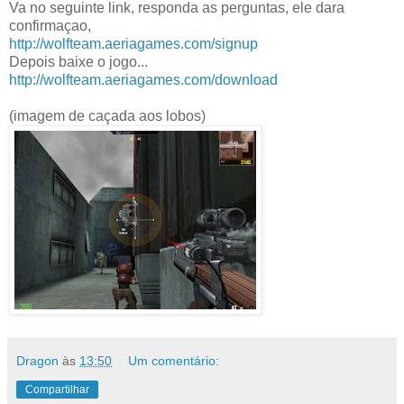
Va no seguinte link, responda as perguntas, ele dara
confirmaçao,
http://wolfteam.aeriagames.com/signup
Depois baixe o jogo...
http://wolfteam.aeriagames.com/download
(imagem de caçada aos lobos)
Dragon
às
13:50
Um comentário:
Compartilhar