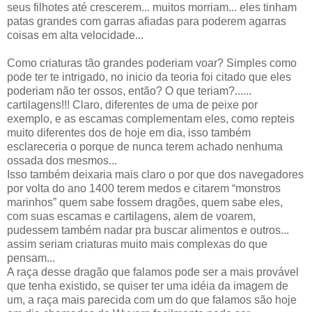
seus filhotes até crescerem... muitos morriam... eles tinham
patas grandes com garras afiadas para poderem agarras
coisas em alta velocidade...
Como criaturas tão grandes poderiam voar? Simples como
pode ter te intrigado, no inicio da teoria foi citado que eles
poderiam não ter ossos, então? O que teriam?......
cartilagens!!! Claro, diferentes de uma de peixe por
exemplo, e as escamas complementam eles, como repteis
muito diferentes dos de hoje em dia, isso também
esclareceria o porque de nunca terem achado nenhuma
ossada dos mesmos...
Isso também deixaria mais claro o por que dos navegadores
por volta do ano 1400 terem medos e citarem “monstros
marinhos” quem sabe fossem dragões, quem sabe eles,
com suas escamas e cartilagens, alem de voarem,
pudessem também nadar pra buscar alimentos e outros...
assim seriam criaturas muito mais complexas do que
pensam...
A raça desse dragão que falamos pode ser a mais provável
que tenha existido, se quiser ter uma idéia da imagem de
um, a raça mais parecida com um do que falamos são hoje