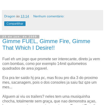
Dragon
às
13:14
Nenhum comentário:
Compartilhar
23 de jun. de 2009
Gimme FUEL, Gimme Fire, Gimme
That Which I Desire!!
Fuel eh um jogo que promete ser interecante, direto ja vem
com bombas, como por exemplo 14mil quilometros
quadrados de area jogavel.
Era pra ter saido hj pra pc, mas ficou pro dia 3 do proximo
mes, sacanagem, pois o dos consoles ja saiu faz qze um
mes...
Alguem ai viu os trailers? neles tem uma musiquinha
chocha, totalmente sem graça, que nao demonstra açao,