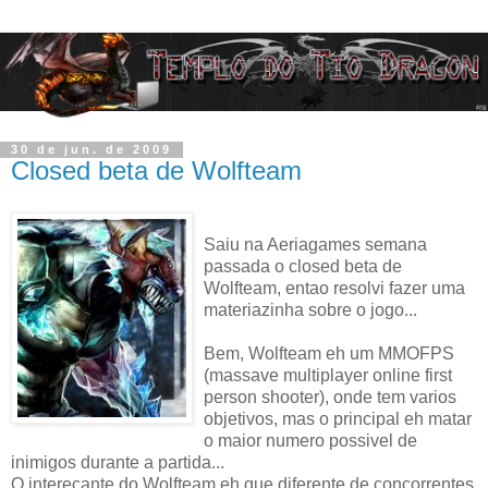
30 de jun. de 2009
Closed beta de Wolfteam
Saiu na Aeriagames semana
passada o closed beta de
Wolfteam, entao resolvi fazer uma
materiazinha sobre o jogo...
Bem, Wolfteam eh um MMOFPS
(massave multiplayer online first
person shooter), onde tem varios
objetivos, mas o principal eh matar
o maior numero possivel de
inimigos durante a partida...
O intereçante do Wolfteam eh que diferente de concorrentes