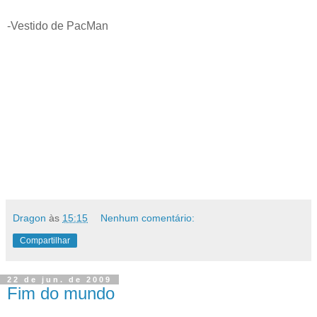
-Vestido de PacMan
Dragon
às
15:15
Nenhum comentário:
Compartilhar
22 de jun. de 2009
Fim do mundo