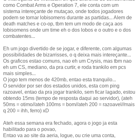
como Combat Arms e Operation 7, ele conta com um
sistema intereçante de mutaçao, onde todos jogadores
podem se tornar lobisomens durante as partidas... Alem de
death matches e co-op, tbm tem um modo de caça aos
lobisomens onde um time eh o dos lobos e o outro e o dos
combatentes...
Eh um jogo divertido de se jogar, e diferente, com algumas
possibilidades de bizarrisses, o q deixa mais intereçante...
Os graficos estao comuns, nao eh um Crysis, mas tbm nao
eh um CS, mediano, da pra curtir, e roda trankilo em pcs
mais simples...
O jogo tem menos de 420mb, entao esta tranquilo...
O servidor por ser dos estados unidos, esta com ping
razoavel, entao da pra jogar trankilo, sem ficar lagado, estou
obtendo 15ms (tempo de resposta daqui ao servidor), (ateh
50ms = otimo//ateh 100ms = bom//ateh 200 = razoavel//mais
q 200 = ihh, ferro) xD
Ateh essa semana era fechado, agora o jogo ja esta
habilitado para o povao,
Entao va ao site da aeria, logue, ou crie uma conta,