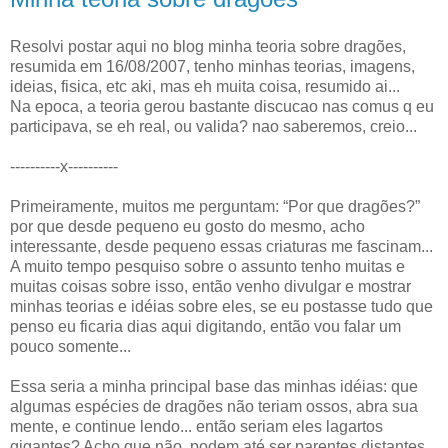
Resolvi postar aqui no blog minha teoria sobre dragões,
resumida em 16/08/2007, tenho minhas teorias, imagens,
ideias, fisica, etc aki, mas eh muita coisa, resumido ai...
Na epoca, a teoria gerou bastante discucao nas comus q eu
participava, se eh real, ou valida? nao saberemos, creio...
----------x----------
Primeiramente, muitos me perguntam: “Por que dragões?”
por que desde pequeno eu gosto do mesmo, acho
interessante, desde pequeno essas criaturas me fascinam...
A muito tempo pesquiso sobre o assunto tenho muitas e
muitas coisas sobre isso, então venho divulgar e mostrar
minhas teorias e idéias sobre eles, se eu postasse tudo que
penso eu ficaria dias aqui digitando, então vou falar um
pouco somente...
Essa seria a minha principal base das minhas idéias: que
algumas espécies de dragões não teriam ossos, abra sua
mente, e continue lendo... então seriam eles lagartos
gigantes? Acho que não, podem até ser parentes distantes