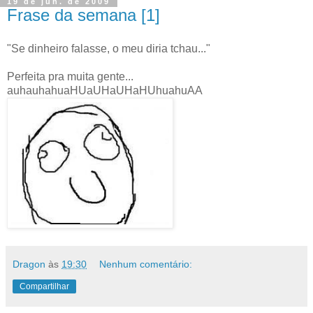
19 de jun. de 2009
Frase da semana [1]
"Se dinheiro falasse, o meu diria tchau..."
Perfeita pra muita gente...
auhauhahuaHUaUHaUHaHUhuahuAA
Dragon
às
19:30
Nenhum comentário:
Compartilhar