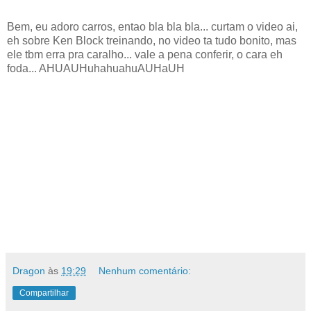
Bem, eu adoro carros, entao bla bla bla... curtam o video ai,
eh sobre Ken Block treinando, no video ta tudo bonito, mas
ele tbm erra pra caralho... vale a pena conferir, o cara eh
foda... AHUAUHuhahuahuAUHaUH
Dragon
às
19:29
Nenhum comentário:
Compartilhar