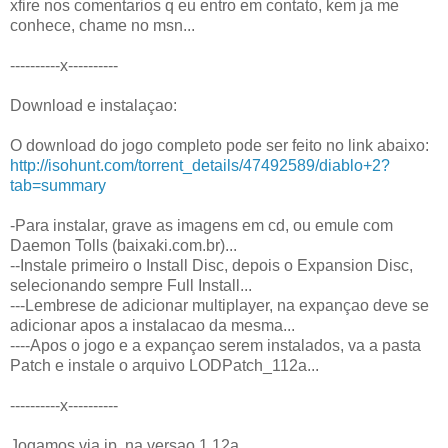
xfire nos comentarios q eu entro em contato, kem ja me
conhece, chame no msn...
----------x----------
Download e instalaçao:
O download do jogo completo pode ser feito no link abaixo:
http://isohunt.com/torrent_details/47492589/diablo+2?
tab=summary
-Para instalar, grave as imagens em cd, ou emule com
Daemon Tolls (baixaki.com.br)...
--Instale primeiro o Install Disc, depois o Expansion Disc,
selecionando sempre Full Install...
---Lembrese de adicionar multiplayer, na expançao deve se
adicionar apos a instalacao da mesma...
----Apos o jogo e a expançao serem instalados, va a pasta
Patch e instale o arquivo LODPatch_112a...
----------x----------
Jogamos via ip, na versao 1,12a...