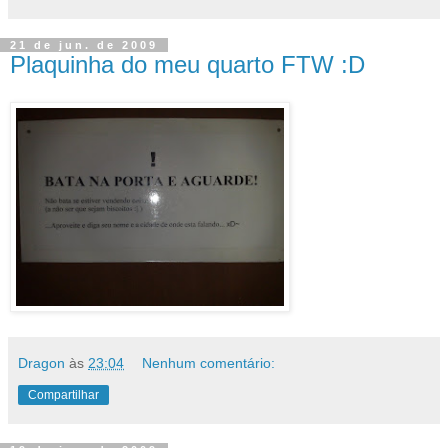
21 de jun. de 2009
Plaquinha do meu quarto FTW :D
Dragon
às
23:04
Nenhum comentário:
Compartilhar