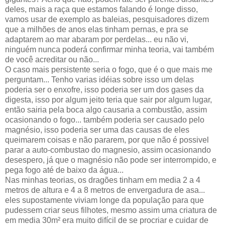
deles, mais a raça que estamos falando é longe disso,
vamos usar de exemplo as baleias, pesquisadores dizem
que a milhões de anos elas tinham pernas, e pra se
adaptarem ao mar abaram por perdelas... eu não vi,
ninguém nunca poderá confirmar minha teoria, vai também
de você acreditar ou não...
O caso mais persistente seria o fogo, que é o que mais me
perguntam... Tenho varias idéias sobre isso um delas
poderia ser o enxofre, isso poderia ser um dos gases da
digesta, isso por algum jeito teria que sair por algum lugar,
então sairia pela boca algo causaria a combustão, assim
ocasionando o fogo... também poderia ser causado pelo
magnésio, isso poderia ser uma das causas de eles
queimarem coisas e não pararem, por que não é possivel
parar a auto-combustao do magnesio, assim ocasionando
desespero, já que o magnésio não pode ser interrompido, e
pega fogo até de baixo da água...
Nas minhas teorias, os dragões tinham em media 2 a 4
metros de altura e 4 a 8 metros de envergadura de asa...
eles supostamente viviam longe da população para que
pudessem criar seus filhotes, mesmo assim uma criatura de
em media 30m² era muito difícil de se procriar e cuidar de