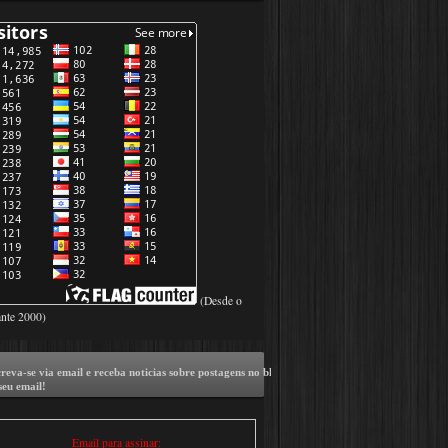
(Desde o
ante 2000)
creva-se via email e receba noticias sobre postagens no blog,
seu email!
Email para assinar: