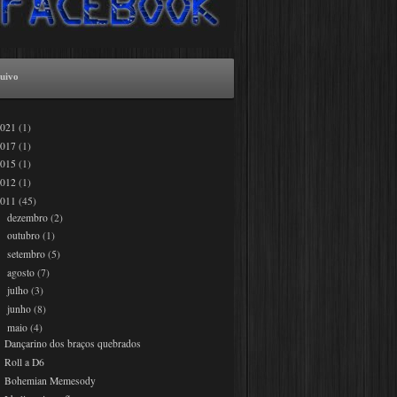
uivo
2021
(1)
2017
(1)
2015
(1)
2012
(1)
2011
(45)
dezembro
(2)
►
outubro
(1)
►
setembro
(5)
►
agosto
(7)
►
julho
(3)
►
junho
(8)
►
maio
(4)
▼
Dançarino dos braços quebrados
Roll a D6
Bohemian Memesody