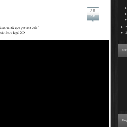
25
DE
►
), eu até que gostava dela '-'
esto ficou legal XD
►
seg
fla