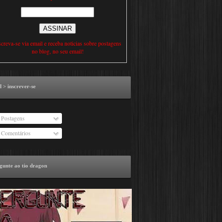
screva-se via email e receba noticias sobre postagens
no blog, no seu email!
d > inscrever-se
Postagens
Comentários
gunte ao tio dragon