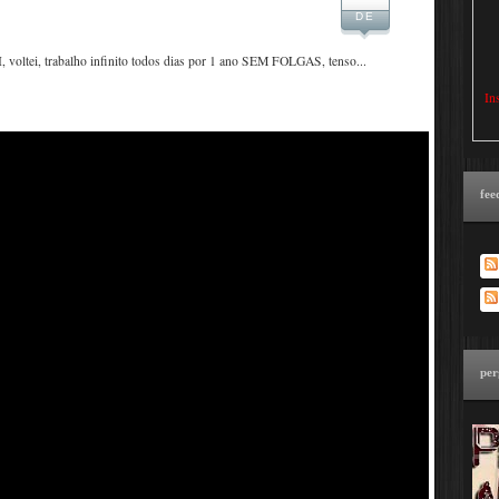
DE
ltei, trabalho infinito todos dias por 1 ano SEM FOLGAS, tenso...
In
fee
per