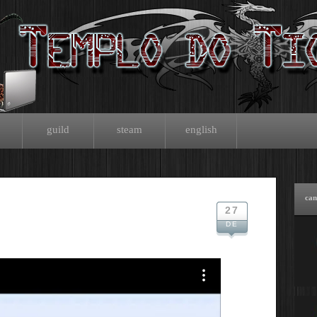
guild
steam
english
can
27
DE