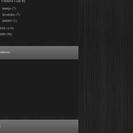
I believe i can fly
março
(7)
►
fevereiro
(7)
►
janeiro
(1)
►
2010
(119)
2009
(96)
uidores
g