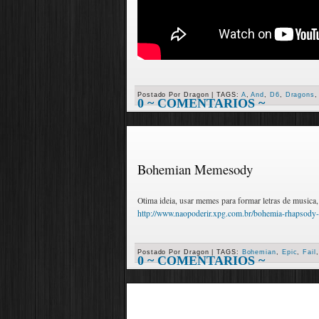
Postado Por
Dragon
|
TAGS:
A
,
And
,
D6
,
Dragons
0 ~ COMENTARIOS ~
Bohemian Memesody
Otima ideia, usar memes para formar letras de musica, 
http://www.naopoderir.xpg.com.br/bohemia-rhapsody-
Postado Por
Dragon
|
TAGS:
Bohemian
,
Epic
,
Fail
0 ~ COMENTARIOS ~