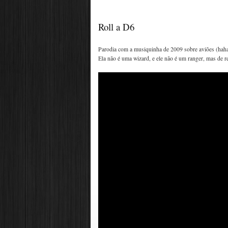
Roll a D6
Parodia com a musiquinha de 2009 sobre aviões (hahaha
Ela não é uma wizard, e ele não é um ranger, mas de r