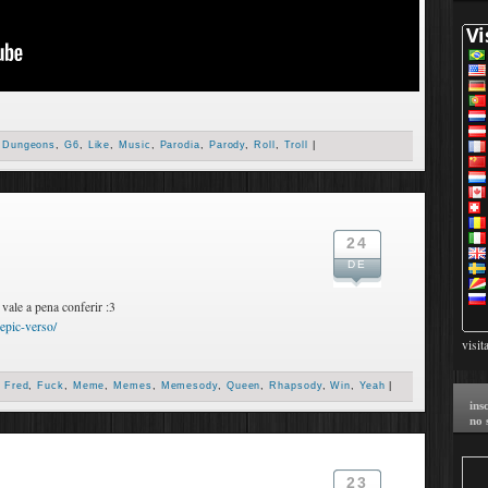
,
Dungeons
,
G6
,
Like
,
Music
,
Parodia
,
Parody
,
Roll
,
Troll
|
24
DE
vale a pena conferir :3
epic-verso/
visit
,
Fred
,
Fuck
,
Meme
,
Memes
,
Memesody
,
Queen
,
Rhapsody
,
Win
,
Yeah
|
ins
no 
23