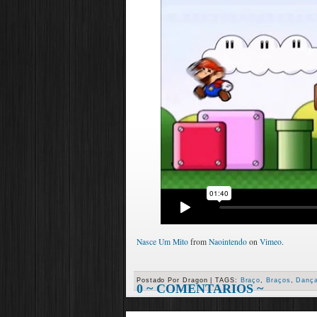
Nasce Um Mito
from
Naointendo
on
Vimeo
.
Postado Por
Dragon
|
TAGS:
Braço
,
Braços
,
Danç
0 ~ COMENTARIOS ~