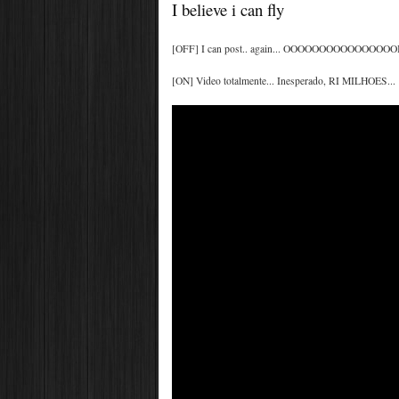
I believe i can fly
[OFF] I can post.. again... OOOOOOOOOOOOOOOOI, vo
[ON] Video totalmente... Inesperado, RI MILHOES...