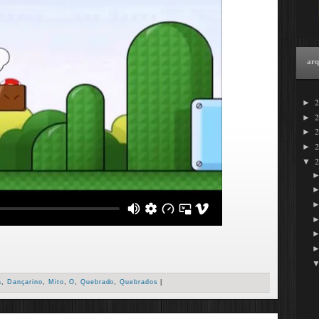
arq
►
►
►
►
▼
a
,
Dançarino
,
Mito
,
O
,
Quebrado
,
Quebrados
|