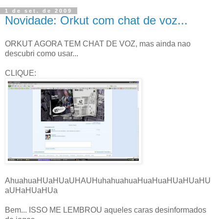
1 de set. de 2009
Novidade: Orkut com chat de voz...
ORKUT AGORA TEM CHAT DE VOZ, mas ainda nao
descubri como usar...
CLIQUE:
AhuahuaHUaHUaUHAUHuhahuahuaHuaHuaHUaHUaHU
aUHaHUaHUa
Bem... ISSO ME LEMBROU aqueles caras desinformados