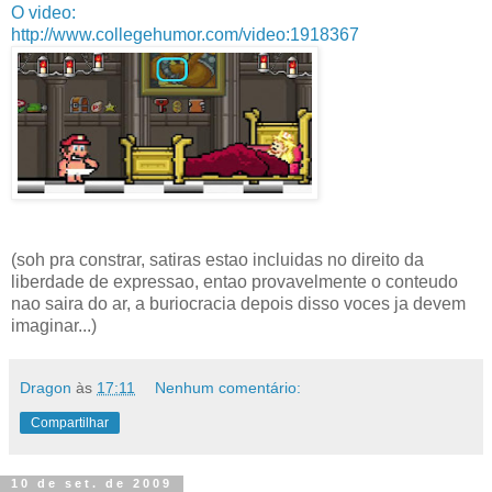
O video:
http://www.collegehumor.com/video:1918367
(soh pra constrar, satiras estao incluidas no direito da
liberdade de expressao, entao provavelmente o conteudo
nao saira do ar, a buriocracia depois disso voces ja devem
imaginar...)
Dragon
às
17:11
Nenhum comentário:
Compartilhar
10 de set. de 2009