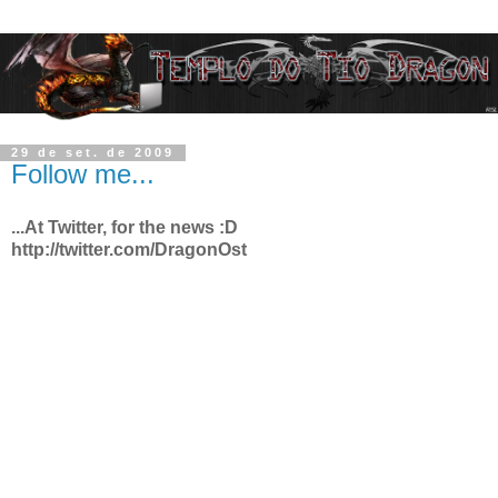
29 de set. de 2009
Follow me...
...At Twitter, for the news :D
http://twitter.com/DragonOst