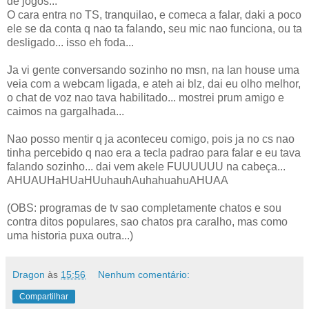
de jogos...
O cara entra no TS, tranquilao, e comeca a falar, daki a poco
ele se da conta q nao ta falando, seu mic nao funciona, ou ta
desligado... isso eh foda...
Ja vi gente conversando sozinho no msn, na lan house uma
veia com a webcam ligada, e ateh ai blz, dai eu olho melhor,
o chat de voz nao tava habilitado... mostrei prum amigo e
caimos na gargalhada...
Nao posso mentir q ja aconteceu comigo, pois ja no cs nao
tinha percebido q nao era a tecla padrao para falar e eu tava
falando sozinho... dai vem akele FUUUUUU na cabeça...
AHUAUHaHUaHUuhauhAuhahuahuAHUAA
(OBS: programas de tv sao completamente chatos e sou
contra ditos populares, sao chatos pra caralho, mas como
uma historia puxa outra...)
Dragon
às
15:56
Nenhum comentário:
Compartilhar