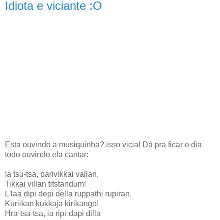
Idiota e viciante :O
Esta ouvindo a musiquinha? isso vicia! Dá pra ficar o dia
todo ouvindo ela cantar:
Ia tsu-tsa, parivikkai vailan,
Tikkai villan titstandum!
L'laa dipi depi della ruppathi rupiran,
Kuriikan kukkaja kirikango!
Hra-tsa-tsa, ia ripi-dapi dilla