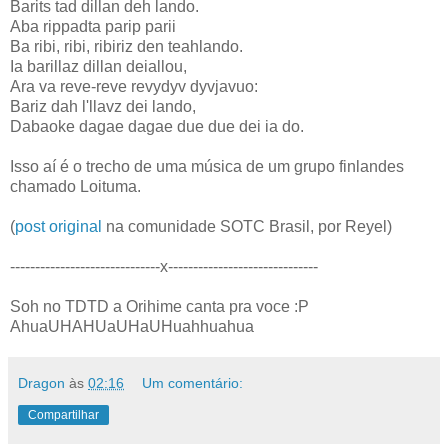
Barits tad dillan deh lando.
Aba rippadta parip parii
Ba ribi, ribi, ribiriz den teahlando.
Ia barillaz dillan deiallou,
Ara va reve-reve revydyv dyvjavuo:
Bariz dah l'llavz dei lando,
Dabaoke dagae dagae due due dei ia do.
Isso aí é o trecho de uma música de um grupo finlandes
chamado Loituma.
(
post original
na comunidade SOTC Brasil, por Reyel)
------------------------------x------------------------------
Soh no TDTD a Orihime canta pra voce :P
AhuaUHAHUaUHaUHuahhuahua
Dragon
às
02:16
Um comentário:
Compartilhar