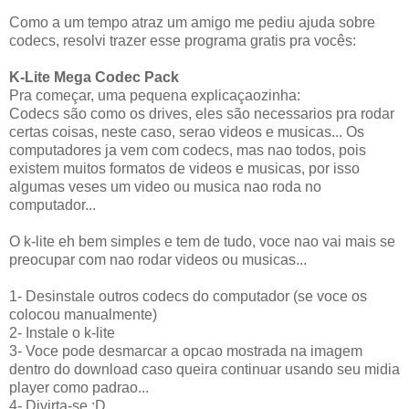
Como a um tempo atraz um amigo me pediu ajuda sobre
codecs, resolvi trazer esse programa gratis pra vocês:
K-Lite Mega Codec Pack
Pra começar, uma pequena explicaçaozinha:
Codecs são como os drives, eles são necessarios pra rodar
certas coisas, neste caso, serao videos e musicas... Os
computadores ja vem com codecs, mas nao todos, pois
existem muitos formatos de videos e musicas, por isso
algumas veses um video ou musica nao roda no
computador...
O k-lite eh bem simples e tem de tudo, voce nao vai mais se
preocupar com nao rodar videos ou musicas...
1- Desinstale outros codecs do computador (se voce os
colocou manualmente)
2- Instale o k-lite
3- Voce pode desmarcar a opcao mostrada na imagem
dentro do download caso queira continuar usando seu midia
player como padrao...
4- Divirta-se :D