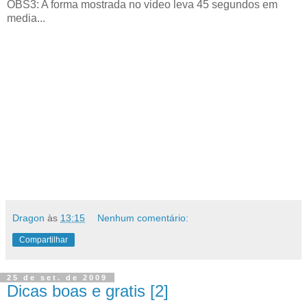
OBS3: A forma mostrada no video leva 45 segundos em
media...
Dragon
às
13:15
Nenhum comentário:
Compartilhar
25 de set. de 2009
Dicas boas e gratis [2]