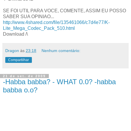
SE FOI UTIL PARA VOCE, COMENTE, ASSIM EU POSSO
SABER SUA OPINIAO...
http://www.4shared.com/file/135461066/c7d4e77/K-
Lite_Mega_Codec_Pack_510.html
Download /\
Dragon
às
23:18
Nenhum comentário:
Compartilhar
21 de set. de 2009
-Habba babba? - WHAT 0.0? -habba
babba o.o?