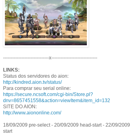
------------------------------x------------------------------
LINKS:
Status dos servidores do aion:
http://kindred.aion.tv/status/
Para comprar seu serial online:
https://secure.ncsoft.com/cgi-bin/Store.pl?
dnv=8657451558&action=viewItem&item_id=132
SITE DO AION:
http://www.aiononline.com/
18/09/2009 pre-select - 20/09/2009 head-start - 22/09/2009
start