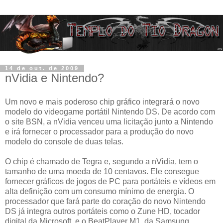
14 de out. de 2009
nVidia e Nintendo?
Um novo e mais poderoso chip gráfico integrará o novo
modelo do videogame portátil Nintendo DS. De acordo com
o site BSN, a nVidia venceu uma licitação junto a Nintendo
e irá fornecer o processador para a produção do novo
modelo do console de duas telas.
O chip é chamado de Tegra e, segundo a nVidia, tem o
tamanho de uma moeda de 10 centavos. Ele consegue
fornecer gráficos de jogos de PC para portáteis e vídeos em
alta definição com um consumo mínimo de energia. O
processador que fará parte do coração do novo Nintendo
DS já integra outros portáteis como o Zune HD, tocador
digital da Microsoft, e o BeatPlayer M1, da Samsung.