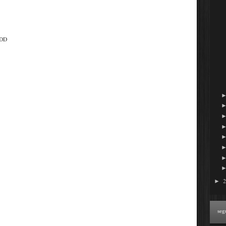
DDD
►
seg