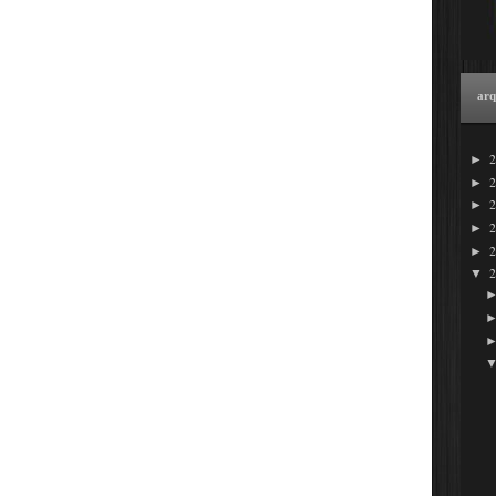
arq
►
►
►
►
►
▼