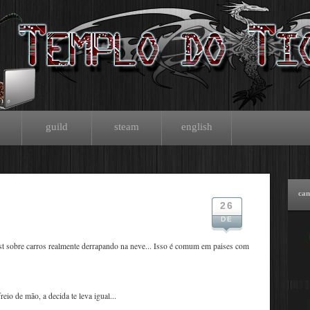
guild
steam
english
can
26
DE
st sobre carros realmente derrapando na neve... Isso é comum em paises com
reio de mão, a decida te leva igual...