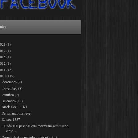
uivo
2021
(1)
2017
(1)
2015
(1)
2012
(1)
2011
(45)
2010
(119)
dezembro
(7)
►
novembro
(8)
►
outubro
(7)
►
setembro
(13)
▼
Black Devil ... R1
Derrapando na neve
Eu sou 1337
...Cada 100 pessoas que morreram sem usar o
cinto...
Dorgas dentais manolo rairairaria :P :P