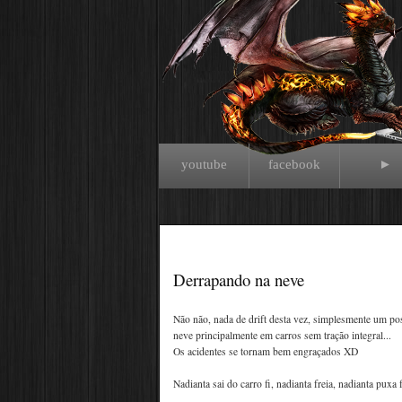
youtube
facebook
►
Derrapando na neve
Não não, nada de drift desta vez, simplesmente um po
neve principalmente em carros sem tração integral...
Os acidentes se tornam bem engraçados XD
Nadianta sai do carro fi, nadianta freia, nadianta puxa f