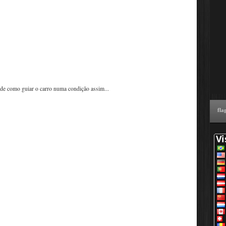
 de como guiar o carro numa condição assim...
fla