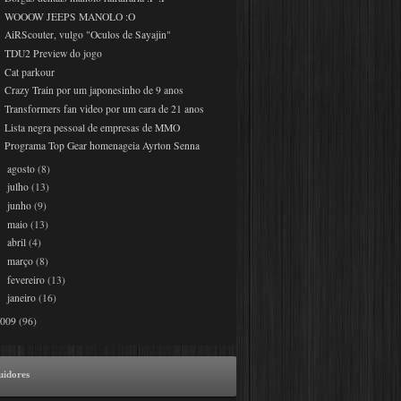
WOOOW JEEPS MANOLO :O
AiRScouter, vulgo "Oculos de Sayajin"
TDU2 Preview do jogo
Cat parkour
Crazy Train por um japonesinho de 9 anos
Transformers fan video por um cara de 21 anos
Lista negra pessoal de empresas de MMO
Programa Top Gear homenageia Ayrton Senna
agosto
(8)
►
julho
(13)
►
junho
(9)
►
maio
(13)
►
abril
(4)
►
março
(8)
►
fevereiro
(13)
►
janeiro
(16)
►
2009
(96)
uidores