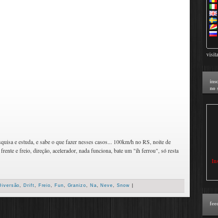
visit
ins
no 
squisa e estuda, e sabe o que fazer nesses casos... 100km/h no RS, noite de
ente e freio, direção, acelerador, nada funciona, bate um "ih ferrou", só resta
In
Diversão
,
Drift
,
Freio
,
Fun
,
Granizo
,
Na
,
Neve
,
Snow
|
fee