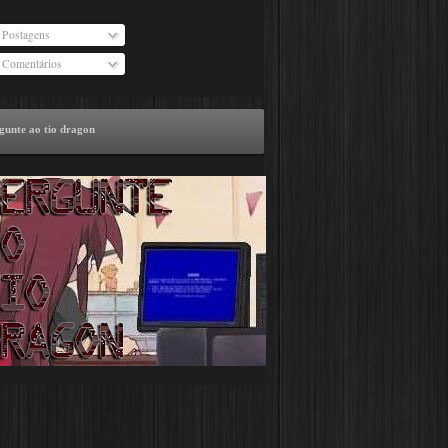
Postagens
Comentários
gunte ao tio dragon