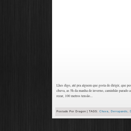
Lhes digo, até pra alguem que gosta de dirigir, que pe
chuva, as 5h da manha de inverno, caminhão parado a fr
rezar, 100 metros tensão...
Postado Por
Dragon
|
TAGS:
Chuva
,
Derrapando
,