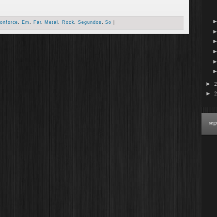
onforce
,
Em
,
Far
,
Metal
,
Rock
,
Segundos
,
So
|
►
►
seg