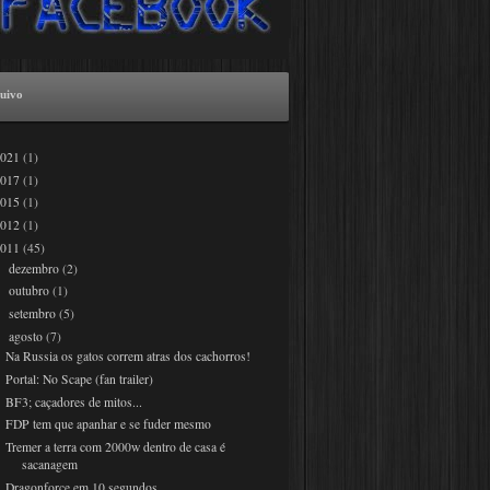
uivo
2021
(1)
2017
(1)
2015
(1)
2012
(1)
2011
(45)
dezembro
(2)
►
outubro
(1)
►
setembro
(5)
►
agosto
(7)
▼
Na Russia os gatos correm atras dos cachorros!
Portal: No Scape (fan trailer)
BF3; caçadores de mitos...
FDP tem que apanhar e se fuder mesmo
Tremer a terra com 2000w dentro de casa é
sacanagem
Dragonforce em 10 segundos