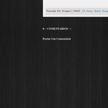
Postado Por
Dragon
|
TAGS:
10
,
Away
,
Band
,
Drag
0 ~ COMENTARIOS ~:
Postar Um Comentário