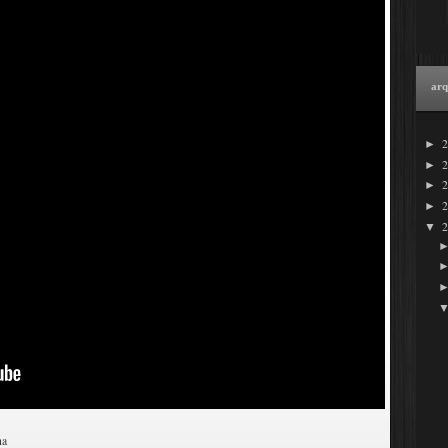
arq
►
►
►
►
▼
ha