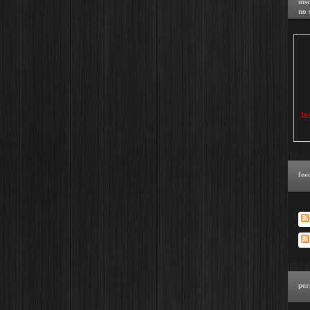
ins
no 
In
fee
per