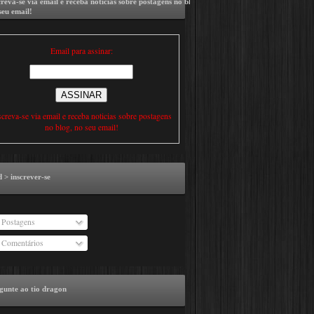
creva-se via email e receba noticias sobre postagens no blog,
seu email!
Email para assinar:
screva-se via email e receba noticias sobre postagens
no blog, no seu email!
d > inscrever-se
Postagens
Comentários
gunte ao tio dragon