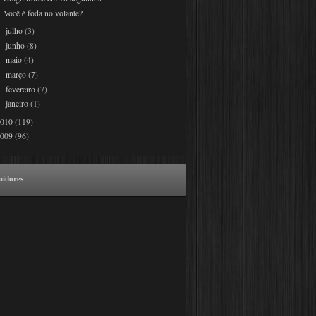
Você é foda no volante?
julho
(3)
►
junho
(8)
►
maio
(4)
►
março
(7)
►
fevereiro
(7)
►
janeiro
(1)
►
2010
(119)
2009
(96)
uidores