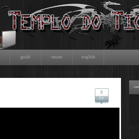
guild
steam
english
can
3
DE